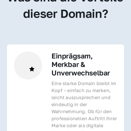
dieser Domain?
Einprägsam, 
Merkbar & 
Unverwechselbar
Eine starke Domain bleibt im 
Kopf – einfach zu merken, 
leicht auszusprechen und 
eindeutig in der 
Wahrnehmung. Ob für den 
professionellen Auftritt Ihrer 
Marke oder als digitale 