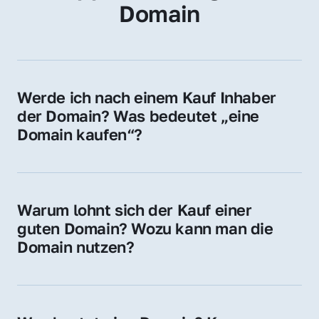
Domain
Werde ich nach einem Kauf Inhaber 
der Domain? Was bedeutet „eine 
Domain kaufen“?
Ja, Sie werden der offizielle Domain-Inhaber. 
Sie erhalten alle Rechte zur Nutzung, 
Verwaltung oder Weiterveräußerung der 
Warum lohnt sich der Kauf einer 
Domain.
guten Domain? Wozu kann man die 
Domain nutzen?
Eine starke Domain steigert Sichtbarkeit, 
Vertrauen und Markenwert. Nutzen Sie sie 
für Ihre Website, Weiterleitung, E-Mail-