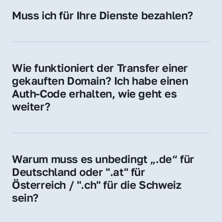
Hosting-Anbieter) fallen geringe laufende 
Muss ich für Ihre Dienste bezahlen?
Gebühren an. Diese bewegen sich für .de 
Nein, bei uns zahlen Sie nur den Kaufpreis 
Domains bei ca. 5€ / Jahr
der Domain – ohne zusätzliche Vermittlungs- 
oder Servicegebühren.
Wie funktioniert der Transfer einer 
gekauften Domain? Ich habe einen 
Auth-Code erhalten, wie geht es 
weiter?
Mit dem Auth-Code beauftragen Sie Ihren 
Provider, die Domain zu übernehmen. Gerne 
begleiten wir Sie bei diesem einfachen und 
Warum muss es unbedingt „.de“ für 
schnellen Prozess.
Deutschland oder ".at" für 
Österreich / ".ch" für die Schweiz 
sein?
Diese Endungen stehen für regionale 