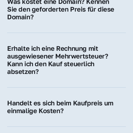
Was kostet eine Domain? Kennen 
Adressen oder als digitale Investition.
Sie den geforderten Preis für diese 
Domain?
Der Preis variiert je nach Domain. Für diese 
Domain liegt ein konkreter Kaufpreis vor – 
kontaktieren Sie uns gerne für ein 
Erhalte ich eine Rechnung mit 
unverbindliches Angebot.
ausgewiesener Mehrwertsteuer? 
Kann ich den Kauf steuerlich 
absetzen?
Ja, Sie erhalten eine Rechnung mit MwSt. 
Für Unternehmen ist der Kauf in der Regel 
steuerlich absetzbar.
Handelt es sich beim Kaufpreis um 
einmalige Kosten?
Ja. Der Kaufpreis ist einmalig. Nur beim 
späteren Betrieb der Domain (z. B. beim 